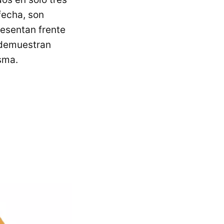
fecha, son
resentan frente
demuestran
sma.