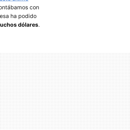
 contábamos con
resa ha podido
muchos dólares
.