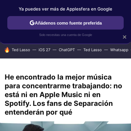
Ya puedes ver más de Applesfera en Google
IPHONE
TUTORIALES
APPLESFERA SELECCIÓN
IOS
Añádenos como fuente preferida
Solo necesitas una cuenta de Google
×
HOY SE HABLA DE
Ted Lasso
iOS 27
ChatGPT
Ted Lasso
Whatsapp
He encontrado la mejor música
para concentrarme trabajando: no
está ni en Apple Music ni en
Spotify. Los fans de Separación
entenderán por qué