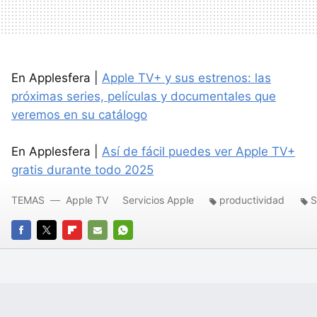
En Applesfera |
Apple TV+ y sus estrenos: las
próximas series, películas y documentales que
veremos en su catálogo
En Applesfera |
Así de fácil puedes ver Apple TV+
gratis durante todo 2025
TEMAS
Apple TV
Servicios Apple
productividad
S
FACEBOOK
TWITTER
FLIPBOARD
E-
WHATSAPP
MAIL