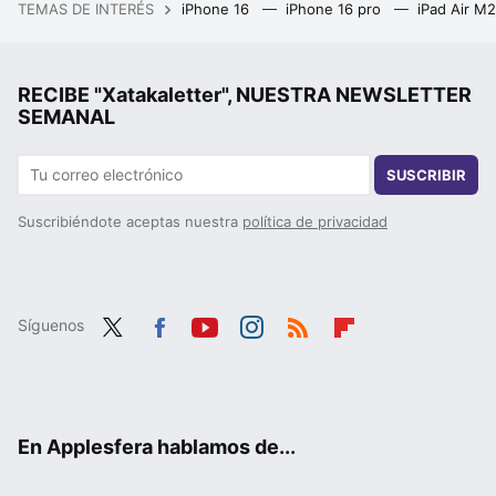
TEMAS DE INTERÉS
iPhone 16
iPhone 16 pro
iPad Air M
RECIBE "Xatakaletter", NUESTRA NEWSLETTER
SEMANAL
SUSCRIBIR
Suscribiéndote aceptas nuestra
política de privacidad
Síguenos
Twit
Fac
You
Inst
RSS
Flip
ter
ebo
tub
agr
boa
ok
e
am
rd
En Applesfera hablamos de...