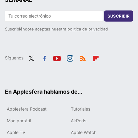
SUSCRIBIR
Suscribiéndote aceptas nuestra
política de privacidad
Síguenos
Twit
Fac
You
Inst
RSS
Flip
ter
ebo
tub
agr
boa
ok
e
am
rd
En Applesfera hablamos de...
Applesfera Podcast
Tutoriales
Mac portátil
AirPods
Apple TV
Apple Watch