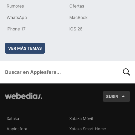
Rumores
Ofertas
WhatsApp
MacBook
iPhone 17
iOS 26
VER MÁS TEMAS
BUSC
SUBIR
Xataka
Xataka Móvil
Applesfera
Xataka Smart Home