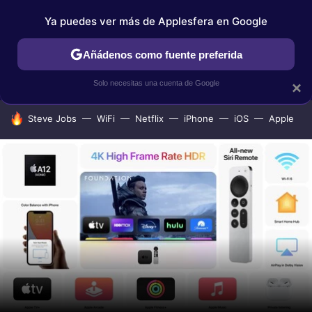
Ya puedes ver más de Applesfera en Google
IPHONE
TUTORIALES
APPLESFERA SELECCIÓN
IOS
Añádenos como fuente preferida
Solo necesitas una cuenta de Google
×
HOY SE HABLA DE
Steve Jobs
WiFi
Netflix
iPhone
iOS
Apple