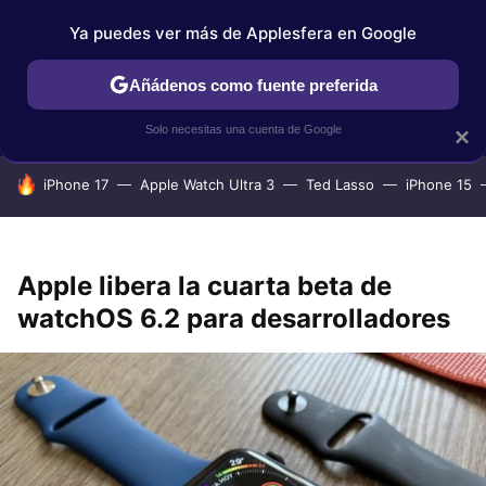
Ya puedes ver más de Applesfera en Google
IPHONE
TUTORIALES
APPLESFERA SELECCIÓN
IOS
Añádenos como fuente preferida
Solo necesitas una cuenta de Google
×
HOY SE HABLA DE
iPhone 17
Apple Watch Ultra 3
Ted Lasso
iPhone 15
Apple libera la cuarta beta de
watchOS 6.2 para desarrolladores