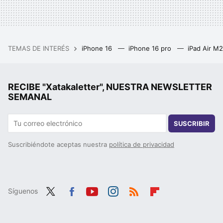
TEMAS DE INTERÉS
iPhone 16
iPhone 16 pro
iPad Air M
RECIBE "Xatakaletter", NUESTRA NEWSLETTER
SEMANAL
SUSCRIBIR
Suscribiéndote aceptas nuestra
política de privacidad
Síguenos
Twit
Fac
You
Inst
RSS
Flip
ter
ebo
tub
agr
boa