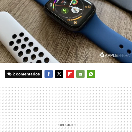
2 comentarios
FACEBOOK
TWITTER
FLIPBOARD
E-
WHATSAPP
MAIL