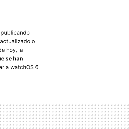
 publicando
 actualizado o
de hoy, la
ue se han
zar a watchOS 6