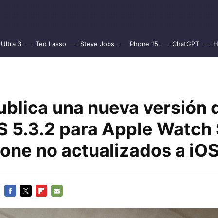
Ultra 3
Ted Lasso
Steve Jobs
iPhone 15
ChatGPT
H
ublica una nueva versión 
 5.3.2 para Apple Watch 
hone no actualizados a iO
FACEBOOK
TWITTER
FLIPBOARD
E-
MAIL