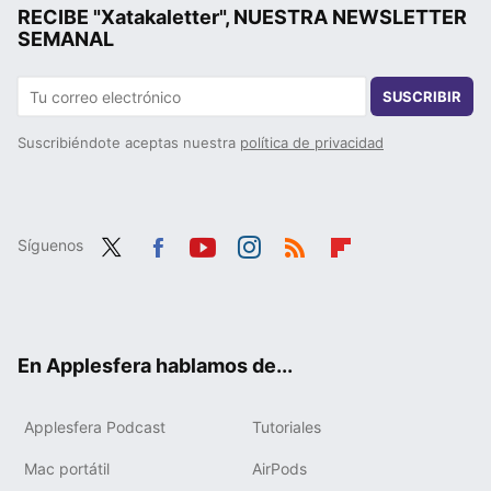
RECIBE "Xatakaletter", NUESTRA NEWSLETTER
SEMANAL
SUSCRIBIR
Suscribiéndote aceptas nuestra
política de privacidad
Síguenos
Twit
Fac
You
Inst
RSS
Flip
ter
ebo
tub
agr
boa
ok
e
am
rd
En Applesfera hablamos de...
Applesfera Podcast
Tutoriales
Mac portátil
AirPods