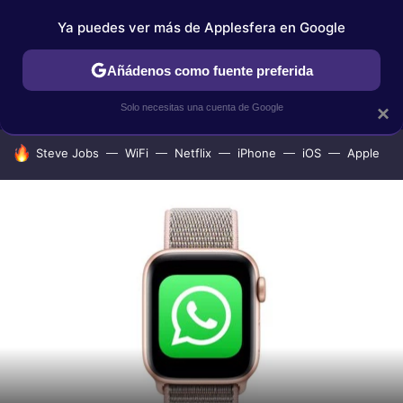
Ya puedes ver más de Applesfera en Google
IPHONE
TUTORIALES
APPLESFERA SELECCIÓN
IOS
Añádenos como fuente preferida
Solo necesitas una cuenta de Google
×
HOY SE HABLA DE
Steve Jobs
WiFi
Netflix
iPhone
iOS
Apple