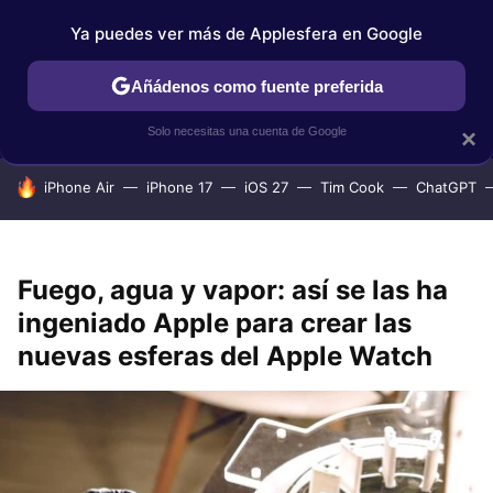
Ya puedes ver más de Applesfera en Google
IPHONE
TUTORIALES
APPLESFERA SELECCIÓN
IOS
Añádenos como fuente preferida
Solo necesitas una cuenta de Google
×
HOY SE HABLA DE
iPhone Air
iPhone 17
iOS 27
Tim Cook
ChatGPT
Fuego, agua y vapor: así se las ha
ingeniado Apple para crear las
nuevas esferas del Apple Watch