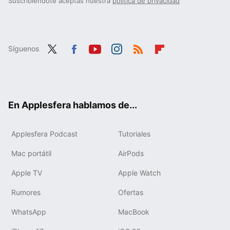
Suscribiéndote aceptas nuestra
política de privacidad
Síguenos
Twit
Fac
You
Inst
RSS
Flip
ter
ebo
tub
agr
boa
ok
e
am
rd
En Applesfera hablamos de...
Applesfera Podcast
Tutoriales
Mac portátil
AirPods
Apple TV
Apple Watch
Rumores
Ofertas
WhatsApp
MacBook