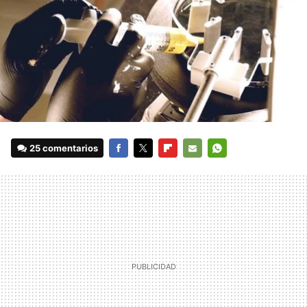
25 comentarios
FACEBOOK
TWITTER
FLIPBOARD
E-
WHATSAPP
MAIL