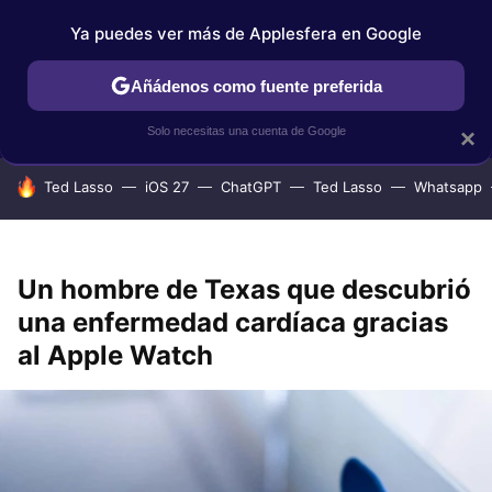
Ya puedes ver más de Applesfera en Google
IPHONE
TUTORIALES
APPLESFERA SELECCIÓN
IOS
Añádenos como fuente preferida
Solo necesitas una cuenta de Google
×
HOY SE HABLA DE
Ted Lasso
iOS 27
ChatGPT
Ted Lasso
Whatsapp
Un hombre de Texas que descubrió
una enfermedad cardíaca gracias
al Apple Watch