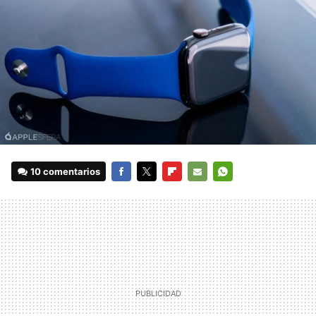
10 comentarios
FACEBOOK
TWITTER
FLIPBOARD
E-
WHATSAPP
MAIL