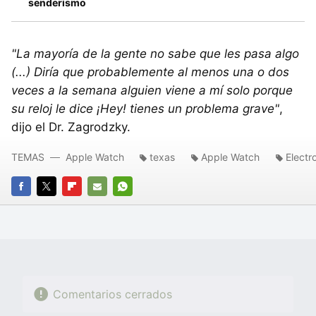
senderismo
"La mayoría de la gente no sabe que les pasa algo
(...) Diría que probablemente al menos una o dos
veces a la semana alguien viene a mí solo porque
su reloj le dice ¡Hey! tienes un problema grave"
,
dijo el Dr. Zagrodzky.
TEMAS
Apple Watch
texas
Apple Watch
Electr
FACEBOOK
TWITTER
FLIPBOARD
E-
WHATSAPP
MAIL
Comentarios cerrados