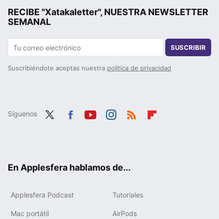
RECIBE "Xatakaletter", NUESTRA NEWSLETTER
SEMANAL
SUSCRIBIR
Suscribiéndote aceptas nuestra
política de privacidad
Síguenos
Twit
Fac
You
Inst
RSS
Flip
ter
ebo
tub
agr
boa
ok
e
am
rd
En Applesfera hablamos de...
Applesfera Podcast
Tutoriales
Mac portátil
AirPods