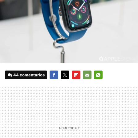
44 comentarios
FACEBOOK
TWITTER
FLIPBOARD
E-
WHATSAPP
MAIL