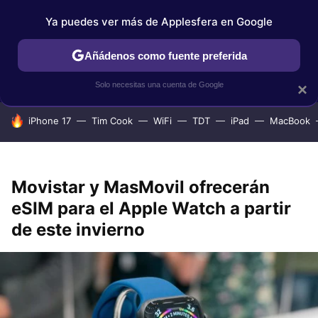
Ya puedes ver más de Applesfera en Google
IPHONE
TUTORIALES
APPLESFERA SELECCIÓN
IOS
Añádenos como fuente preferida
Solo necesitas una cuenta de Google
×
HOY SE HABLA DE
iPhone 17
Tim Cook
WiFi
TDT
iPad
MacBook
Movistar y MasMovil ofrecerán
eSIM para el Apple Watch a partir
de este invierno