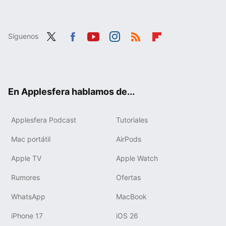
Síguenos
Twit
Fac
You
Inst
RSS
Flip
ter
ebo
tub
agr
boa
ok
e
am
rd
En Applesfera hablamos de...
Applesfera Podcast
Tutoriales
Mac portátil
AirPods
Apple TV
Apple Watch
Rumores
Ofertas
WhatsApp
MacBook
iPhone 17
iOS 26