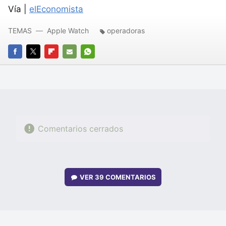
Vía |
elEconomista
TEMAS
Apple Watch
operadoras
FACEBOOK
TWITTER
FLIPBOARD
E-
WHATSAPP
MAIL
Comentarios cerrados
VER
39 COMENTARIOS