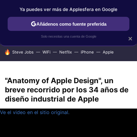
Ya puedes ver más de Applesfera en Google
IPHONE
TUTORIALES
APPLESFERA SELECCIÓN
IOS
Añádenos como fuente preferida
Solo necesitas una cuenta de Google
×
HOY SE HABLA DE
Steve Jobs
WiFi
Netflix
iPhone
Apple
"Anatomy of Apple Design", un
breve recorrido por los 34 años de
diseño industrial de Apple
Ve el video en el sitio original.