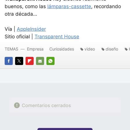
buenos, como las
lámparas-cassette
, recordando
otra década…
Vía |
AppleInsider
Sitio oficial |
Transparent House
TEMAS
Empresa
Curiosidades
video
diseño
FACEBOOK
TWITTER
FLIPBOARD
E-
WHATSAPP
MAIL
Comentarios cerrados