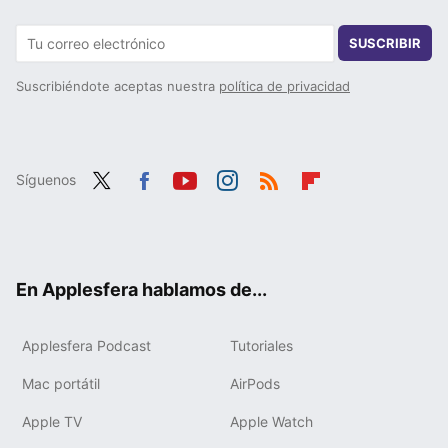
SUSCRIBIR
Suscribiéndote aceptas nuestra
política de privacidad
Síguenos
Twit
Fac
You
Inst
RSS
Flip
ter
ebo
tub
agr
boa
ok
e
am
rd
En Applesfera hablamos de...
Applesfera Podcast
Tutoriales
Mac portátil
AirPods
Apple TV
Apple Watch