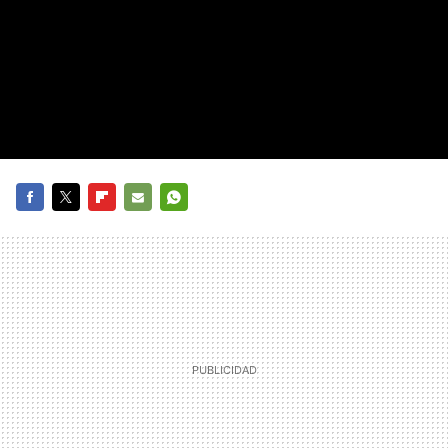
FACEBOOK
TWITTER
FLIPBOARD
E-
WHATSAPP
MAIL