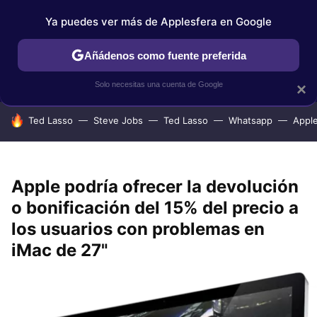
Ya puedes ver más de Applesfera en Google
IPHONE
TUTORIALES
APPLESFERA SELECCIÓN
IOS
Añádenos como fuente preferida
Solo necesitas una cuenta de Google
×
HOY SE HABLA DE
Ted Lasso
Steve Jobs
Ted Lasso
Whatsapp
Appl
Apple podría ofrecer la devolución
o bonificación del 15% del precio a
los usuarios con problemas en
iMac de 27"