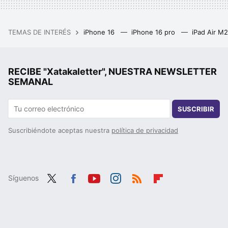
TEMAS DE INTERÉS
iPhone 16
iPhone 16 pro
iPad Air M
RECIBE "Xatakaletter", NUESTRA NEWSLETTER
SEMANAL
SUSCRIBIR
Suscribiéndote aceptas nuestra
política de privacidad
Síguenos
Twit
Fac
You
Inst
RSS
Flip
ter
ebo
tub
agr
boa
ok
e
am
rd