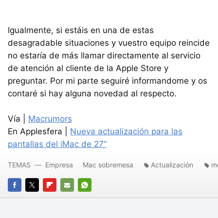
Igualmente, si estáis en una de estas
desagradable situaciones y vuestro equipo reincide
no estaría de más llamar directamente al servicio
de atención al cliente de la Apple Store y
preguntar. Por mi parte seguiré informandome y os
contaré si hay alguna novedad al respecto.
Vía |
Macrumors
En Applesfera |
Nueva actualización para las
pantallas del iMac de 27”
TEMAS
Empresa
Mac sobremesa
Actualización
mo
FACEBOOK
TWITTER
FLIPBOARD
E-
WHATSAPP
MAIL