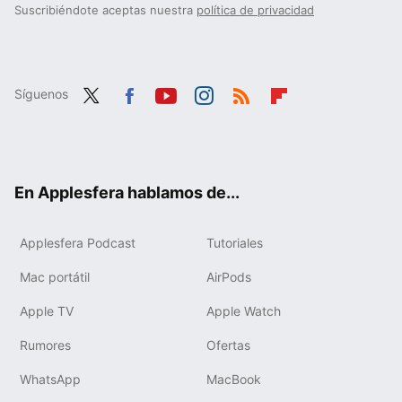
Suscribiéndote aceptas nuestra
política de privacidad
Síguenos
Twit
Fac
You
Inst
RSS
Flip
ter
ebo
tub
agr
boa
ok
e
am
rd
En Applesfera hablamos de...
Applesfera Podcast
Tutoriales
Mac portátil
AirPods
Apple TV
Apple Watch
Rumores
Ofertas
WhatsApp
MacBook