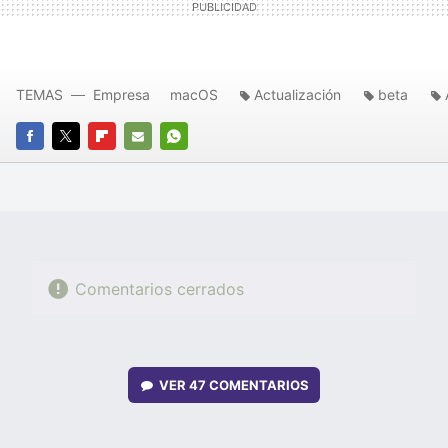
TEMAS
Empresa
macOS
Actualización
beta
FACEBOOK
TWITTER
FLIPBOARD
E-
WHATSAPP
MAIL
Comentarios cerrados
VER
47 COMENTARIOS