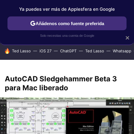
Ya puedes ver más de Applesfera en Google
IPHONE
TUTORIALES
APPLESFERA SELECCIÓN
IOS
Añádenos como fuente preferida
Solo necesitas una cuenta de Google
×
HOY SE HABLA DE
Ted Lasso
iOS 27
ChatGPT
Ted Lasso
Whatsapp
AutoCAD Sledgehammer Beta 3
para Mac liberado