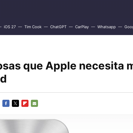
iOS 27
Tim Cook
ChatGPT
CarPlay
Whatsapp
Goo
osas que Apple necesita 
ud
FACEBOOK
TWITTER
FLIPBOARD
E-
MAIL