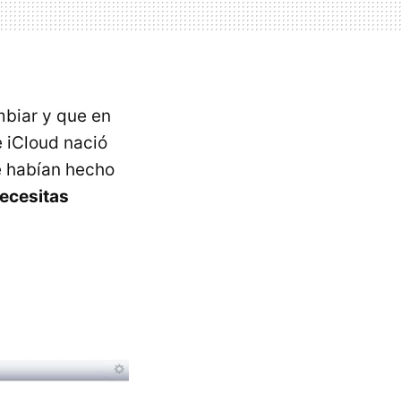
biar y que en
e iCloud nació
e habían hecho
necesitas