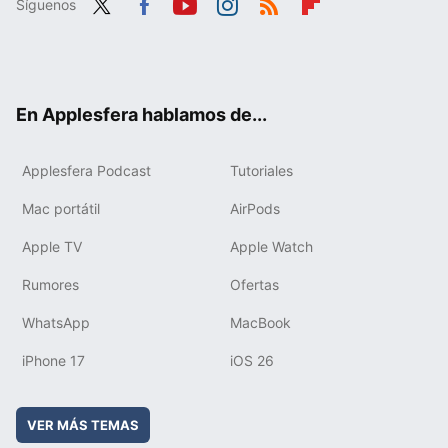
Síguenos
Twit
Fac
You
Inst
RSS
Flip
ter
ebo
tub
agr
boa
ok
e
am
rd
En Applesfera hablamos de...
Applesfera Podcast
Tutoriales
Mac portátil
AirPods
Apple TV
Apple Watch
Rumores
Ofertas
WhatsApp
MacBook
iPhone 17
iOS 26
VER MÁS TEMAS