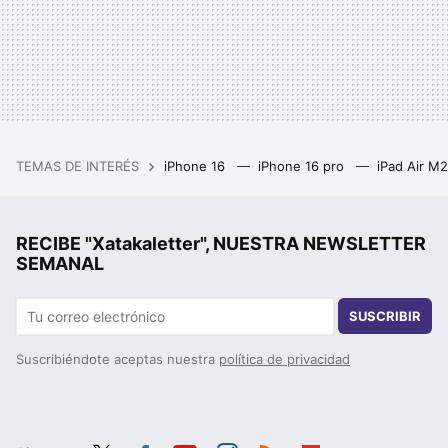
TEMAS DE INTERÉS
iPhone 16
iPhone 16 pro
iPad Air M
RECIBE "Xatakaletter", NUESTRA NEWSLETTER
SEMANAL
SUSCRIBIR
Suscribiéndote aceptas nuestra
política de privacidad