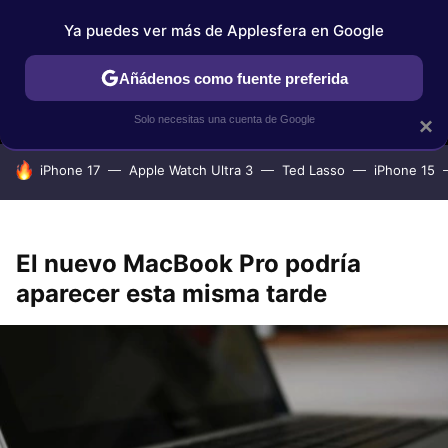
Ya puedes ver más de Applesfera en Google
MENÚ
NUEVO
Añádenos como fuente preferida
IPHONE
TUTORIALES
APPLESFERA SELECCIÓN
IOS
Solo necesitas una cuenta de Google
×
HOY SE HABLA DE
iPhone 17
Apple Watch Ultra 3
Ted Lasso
iPhone 15
El nuevo MacBook Pro podría
aparecer esta misma tarde