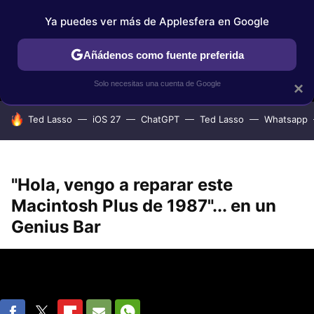
Ya puedes ver más de Applesfera en Google
MENÚ
NUEVO
Añádenos como fuente preferida
IPHONE
TUTORIALES
APPLESFERA SELECCIÓN
IOS
Solo necesitas una cuenta de Google
×
HOY SE HABLA DE
Ted Lasso
iOS 27
ChatGPT
Ted Lasso
Whatsapp
"Hola, vengo a reparar este
Macintosh Plus de 1987"... en un
Genius Bar