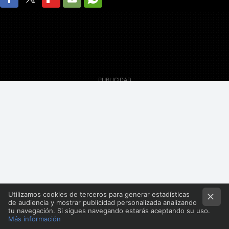
FACEBOOK
TWITTER
FLIPBOARD
E-
WHATSAPP
MAIL
18 Noviembre 2009
Utilizamos cookies de terceros para generar estadísticas
de audiencia y mostrar publicidad personalizada analizando
tu navegación. Si sigues navegando estarás aceptando su uso.
Pedro Aznar
Más información
Director