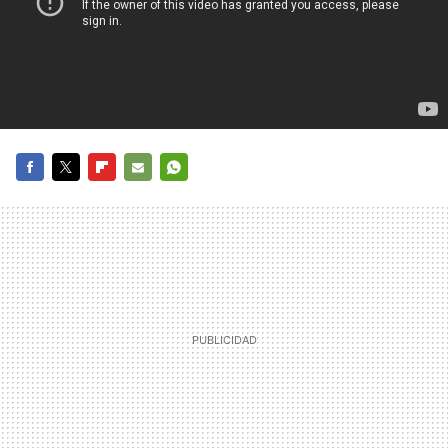
FACEBOOK
TWITTER
FLIPBOARD
E-
WHATSAPP
MAIL