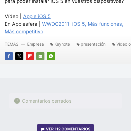
para poder instalar iOS 5 en vuestros dispositivos?
Vídeo |
Apple iOS 5
En Applesfera |
WWDC2011: iOS 5, Más funciones,
Más competitivo
TEMAS
Empresa
Keynote
presentación
Vídeo of
FACEBOOK
TWITTER
FLIPBOARD
E-
WHATSAPP
MAIL
Comentarios cerrados
VER
112 COMENTARIOS