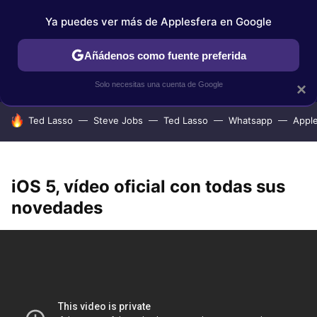
Ya puedes ver más de Applesfera en Google
IPHONE
TUTORIALES
APPLESFERA SELECCIÓN
IOS
Añádenos como fuente preferida
Solo necesitas una cuenta de Google
×
HOY SE HABLA DE
Ted Lasso
Steve Jobs
Ted Lasso
Whatsapp
Appl
iOS 5, vídeo oficial con todas sus
novedades