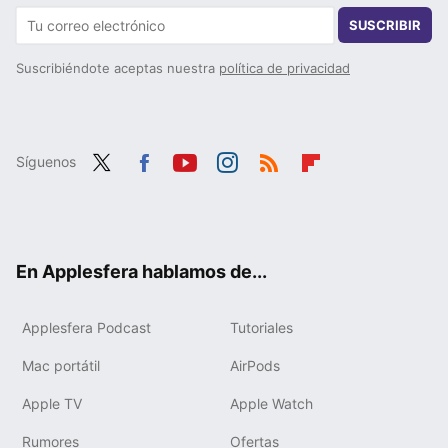
SUSCRIBIR
Suscribiéndote aceptas nuestra
política de privacidad
Síguenos
Twit
Fac
You
Inst
RSS
Flip
ter
ebo
tub
agr
boa
ok
e
am
rd
En Applesfera hablamos de...
Applesfera Podcast
Tutoriales
Mac portátil
AirPods
Apple TV
Apple Watch
Rumores
Ofertas