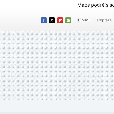
Macs podréis sol
TEMAS
Empresa
FACEBOOK
TWITTER
FLIPBOARD
E-
MAIL