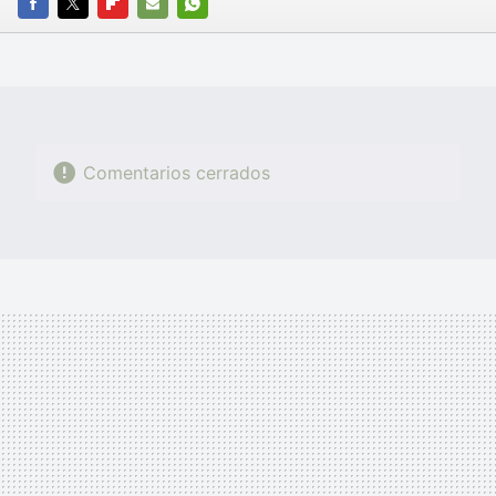
FACEBOOK
TWITTER
FLIPBOARD
E-
WHATSAPP
MAIL
Comentarios cerrados