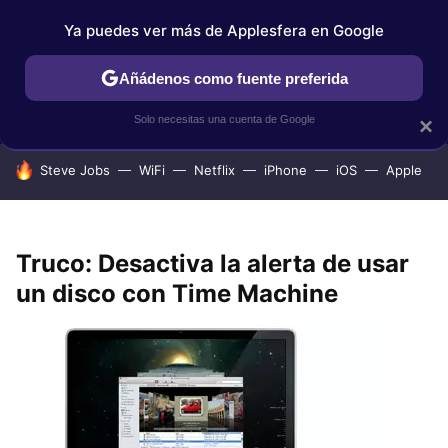
Ya puedes ver más de Applesfera en Google
IPHONE
TUTORIALES
APPLESFERA SELECCIÓN
IOS
Añádenos como fuente preferida
Solo necesitas una cuenta de Google
×
HOY SE HABLA DE
Steve Jobs
WiFi
Netflix
iPhone
iOS
Apple
Truco: Desactiva la alerta de usar
un disco con Time Machine