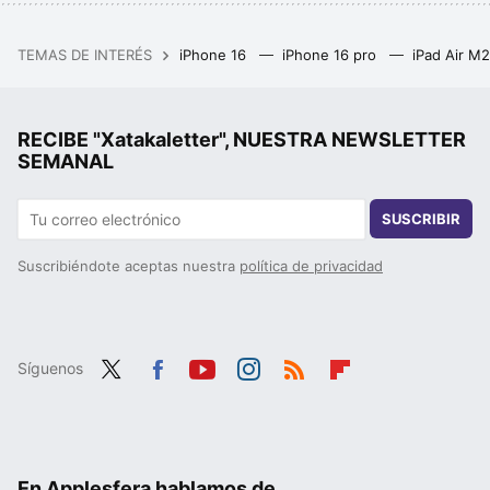
TEMAS DE INTERÉS
iPhone 16
iPhone 16 pro
iPad Air M
RECIBE "Xatakaletter", NUESTRA NEWSLETTER
SEMANAL
SUSCRIBIR
Suscribiéndote aceptas nuestra
política de privacidad
Síguenos
Twit
Fac
You
Inst
RSS
Flip
ter
ebo
tub
agr
boa
ok
e
am
rd
En Applesfera hablamos de...