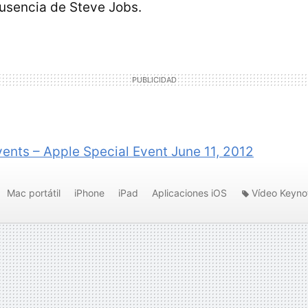
ausencia de Steve Jobs.
ents – Apple Special Event June 11, 2012
Mac portátil
iPhone
iPad
Aplicaciones iOS
Vídeo Keyno
012
iOS 6