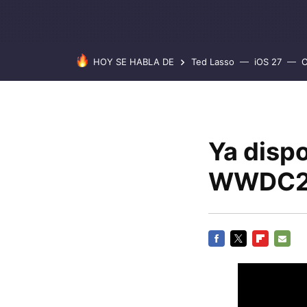
HOY SE HABLA DE
Ted Lasso
iOS 27
C
Ya dispo
WWDC2
FACEBOOK
TWITTER
FLIPBOARD
E-
MAIL