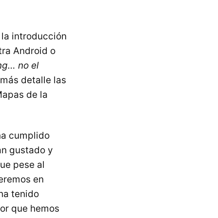
la introducción
tra Android o
ng… no el
más detalle las
Mapas de la
ha cumplido
an gustado y
que pese al
veremos en
ha tenido
ejor que hemos