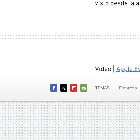
visto desde la 
Video |
Apple Ev
TEMAS
Empresa
WWDC2
FACEBOOK
TWITTER
FLIPBOARD
E-
MAIL