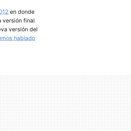
012
en donde
la versión final
eva versión del
emos hablado