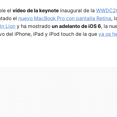
ble el
vídeo de la keynote
inaugural de la
WWDC2
ntado el
nuevo MacBook Pro con pantalla Retina
, 
in Lion
y ha mostrado
un adelanto de iOS 6
, la nu
vo del iPhone, iPad y iPod touch de la que
ya os h