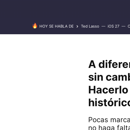
HOY SE HABLA DE
Ted Lasso
iOS 27
C
A difere
sin camb
Hacerlo 
históric
Pocas marca
no haga falt