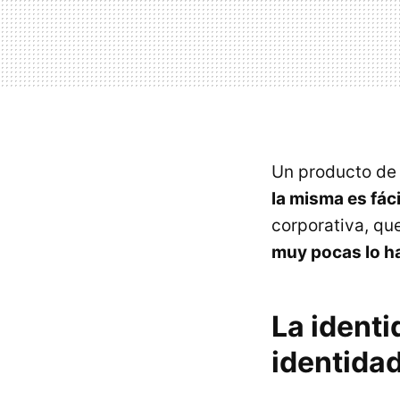
Un producto de 
la misma es fác
corporativa, qu
muy pocas lo h
La identi
identida