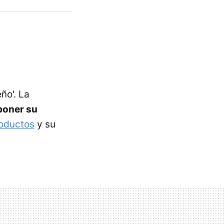
ño'. La
poner su
roductos
y su