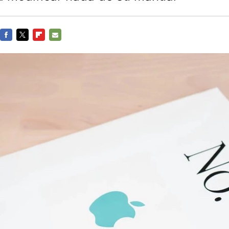
FACEBOOK
TWITTER
FLIPBOARD
E-
MAIL