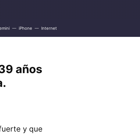
emini
iPhone
Internet
 39 años
a.
fuerte y que