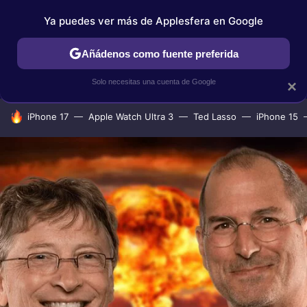
Ya puedes ver más de Applesfera en Google
IPHONE
TUTORIALES
APPLESFERA SELECCIÓN
IOS
Añádenos como fuente preferida
Solo necesitas una cuenta de Google
×
HOY SE HABLA DE
iPhone 17
Apple Watch Ultra 3
Ted Lasso
iPhone 15