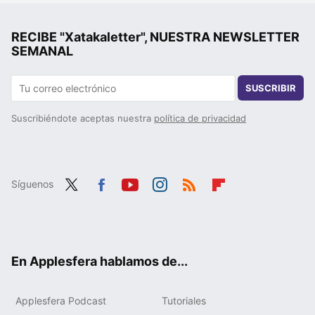
RECIBE "Xatakaletter", NUESTRA NEWSLETTER
SEMANAL
SUSCRIBIR
Suscribiéndote aceptas nuestra
política de privacidad
Síguenos
Twit
Fac
You
Inst
RSS
Flip
ter
ebo
tub
agr
boa
ok
e
am
rd
En Applesfera hablamos de...
Applesfera Podcast
Tutoriales