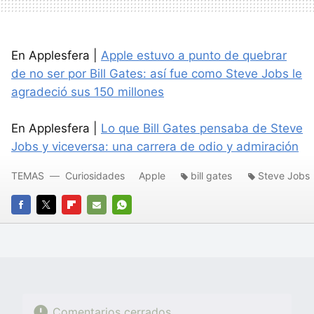
En Applesfera |
Apple estuvo a punto de quebrar
de no ser por Bill Gates: así fue como Steve Jobs le
agradeció sus 150 millones
En Applesfera |
Lo que Bill Gates pensaba de Steve
Jobs y viceversa: una carrera de odio y admiración
TEMAS
Curiosidades
Apple
bill gates
Steve Jobs
FACEBOOK
TWITTER
FLIPBOARD
E-
WHATSAPP
MAIL
Comentarios cerrados