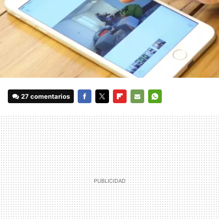
27 comentarios
FACEBOOK
TWITTER
FLIPBOARD
E-
WHATSAPP
MAIL