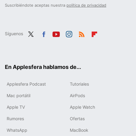
Suscribiéndote aceptas nuestra
política de privacidad
Síguenos
Twit
Fac
You
Inst
RSS
Flip
ter
ebo
tub
agr
boa
ok
e
am
rd
En Applesfera hablamos de...
Applesfera Podcast
Tutoriales
Mac portátil
AirPods
Apple TV
Apple Watch
Rumores
Ofertas
WhatsApp
MacBook