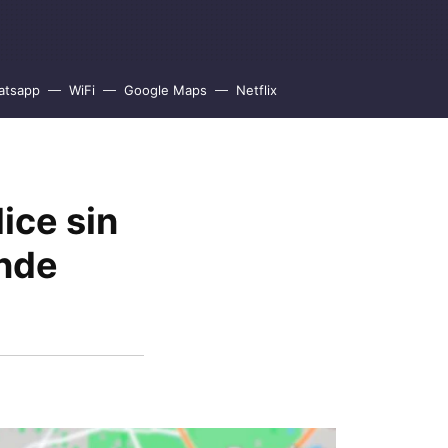
atsapp
WiFi
Google Maps
Netflix
ice sin
onde