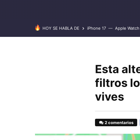
HOY SE HABLA DE
iPhone 17
Apple Watch 
Esta alt
filtros 
vives
2 comentarios