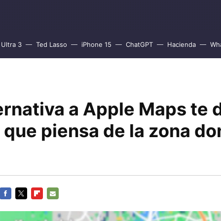
Ultra 3
Ted Lasso
iPhone 15
ChatGPT
Hacienda
Wh
ernativa a Apple Maps te d
lo que piensa de la zona d
FACEBOOK
TWITTER
FLIPBOARD
E-
MAIL