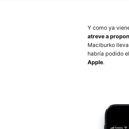
Y como ya viene
atreve a propon
Maciburko llev
habría podido e
Apple
.