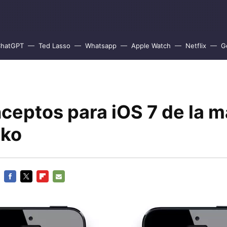
hatGPT
Ted Lasso
Whatsapp
Apple Watch
Netflix
G
ceptos para iOS 7 de la 
rko
FACEBOOK
TWITTER
FLIPBOARD
E-
MAIL