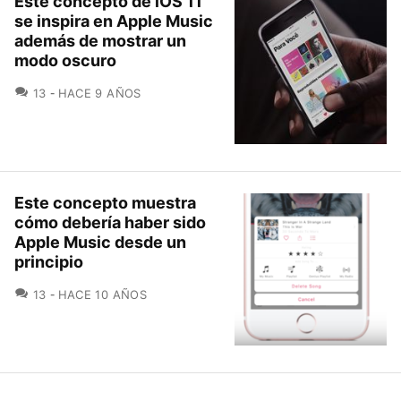
Este concepto de iOS 11
se inspira en Apple Music
además de mostrar un
modo oscuro
COMENTARIOS
13
HACE 9 AÑOS
Este concepto muestra
cómo debería haber sido
Apple Music desde un
principio
COMENTARIOS
13
HACE 10 AÑOS