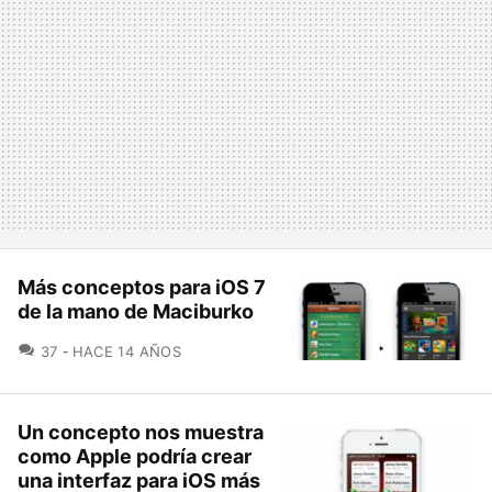
Más conceptos para iOS 7
de la mano de Maciburko
COMENTARIOS
37
HACE 14 AÑOS
Un concepto nos muestra
como Apple podría crear
una interfaz para iOS más