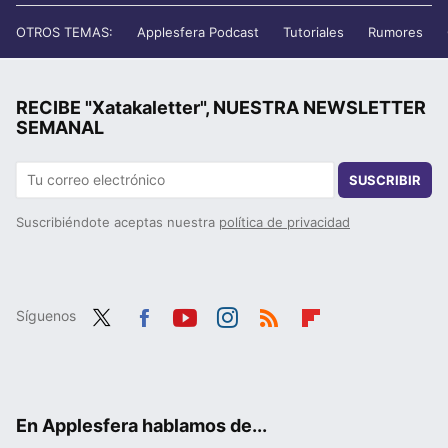
OTROS TEMAS:
Applesfera Podcast
Tutoriales
Rumores
RECIBE "Xatakaletter", NUESTRA NEWSLETTER
SEMANAL
SUSCRIBIR
Suscribiéndote aceptas nuestra
política de privacidad
Síguenos
Twit
Fac
You
Inst
RSS
Flip
ter
ebo
tub
agr
boa
ok
e
am
rd
En Applesfera hablamos de...