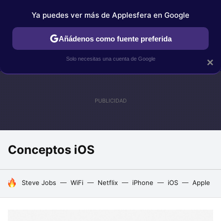
Ya puedes ver más de Applesfera en Google
IPHONE
TUTORIALES
APPLESFERA SELECCIÓN
IOS
Añádenos como fuente preferida
Solo necesitas una cuenta de Google
×
Conceptos iOS
HOY SE HABLA DE
Steve Jobs
WiFi
Netflix
iPhone
iOS
Apple