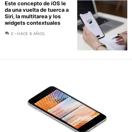
Este concepto de iOS le
da una vuelta de tuerca a
Siri, la multitarea y los
widgets contextuales
COMENTARIOS
0
HACE 8 AÑOS