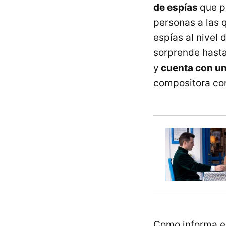
de espías
que p
personas a las q
espías al nivel 
sorprende hasta
y
cuenta con un
compositora com
Como informa e