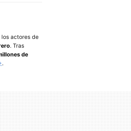
 los actores de
rero
. Tras
millones de
+
.