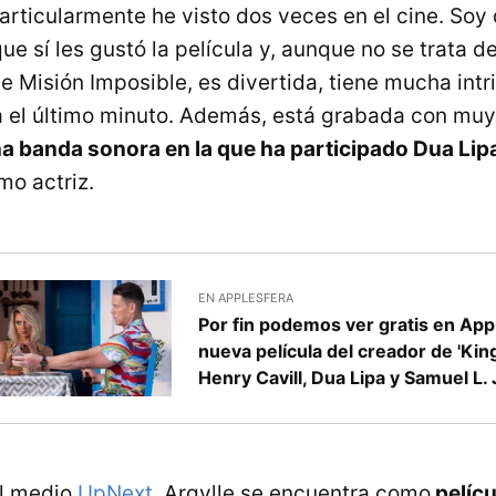
articularmente he visto dos veces en el cine. Soy
ue sí les gustó la película y, aunque no se trata d
de Misión Imposible, es divertida, tiene mucha intr
 el último minuto. Además, está grabada con muy
a banda sonora en la que ha participado Dua Lip
o actriz.
EN APPLESFERA
Por fin podemos ver gratis en App
nueva película del creador de 'Kin
Henry Cavill, Dua Lipa y Samuel L.
l medio
UpNext
, Argylle se encuentra como
pelíc