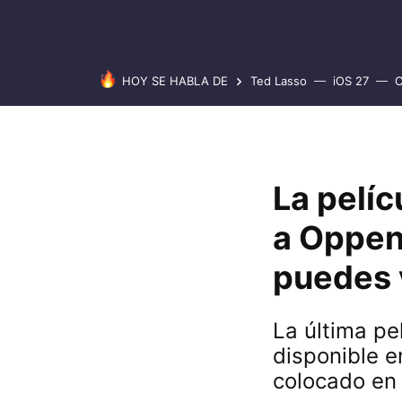
HOY SE HABLA DE
Ted Lasso
iOS 27
C
La pelíc
a Oppen
puedes v
La última pe
disponible 
colocado en 