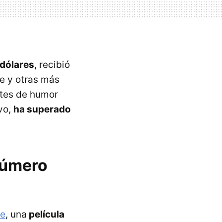
 dólares
, recibió
te y otras más
rtes de humor
vo,
ha superado
 número
le
, una
película