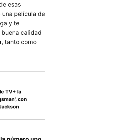
 de esas
e una película de
iga y te
 buena calidad
a
, tanto como
le TV+ la
gsman', con
 Jackson
ula número uno