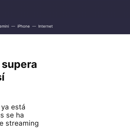
emini
iPhone
Internet
, supera
í
 ya está
s se ha
de streaming