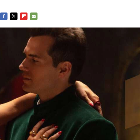
FACEBOOK
TWITTER
FLIPBOARD
E-
MAIL