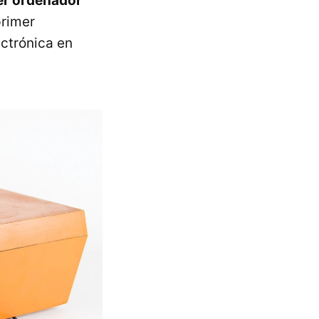
er ordenador
primer
ectrónica en