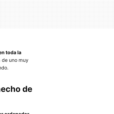
n toda la
ta de uno muy
ndo.
hecho de