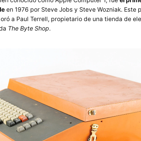
bién conocido como Apple Computer 1, fue
el prim
le
en 1976 por Steve Jobs y Steve Wozniak. Este 
oró a Paul Terrell, propietario de una tienda de el
ada
The Byte Shop
.