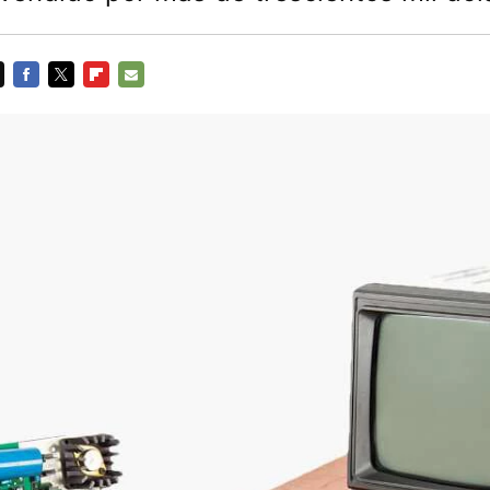
FACEBOOK
TWITTER
FLIPBOARD
E-
MAIL