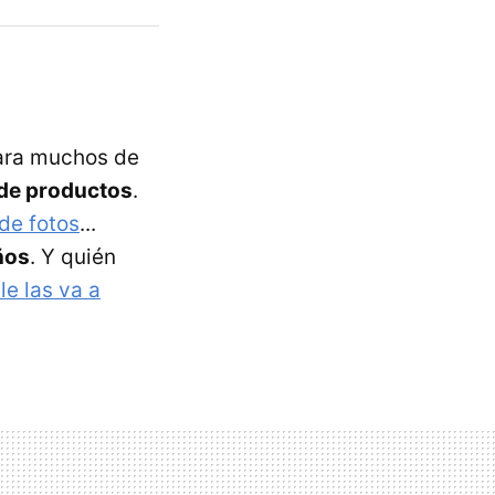
para muchos de
 de productos
.
de fotos
...
ños
. Y quién
le las va a