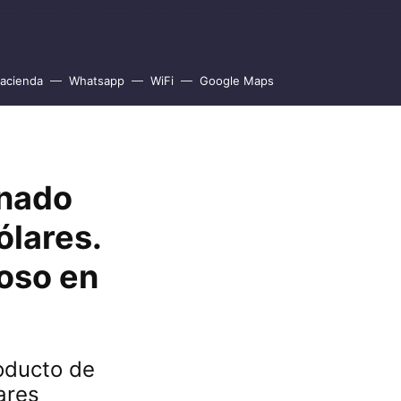
acienda
Whatsapp
WiFi
Google Maps
inado
lares.
ioso en
roducto de
ares