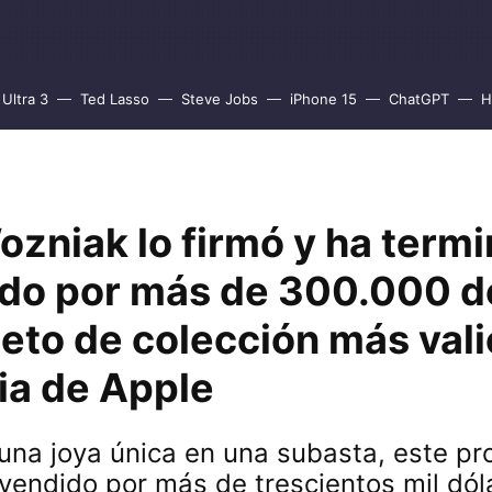
Ultra 3
Ted Lasso
Steve Jobs
iPhone 15
ChatGPT
H
ozniak lo firmó y ha term
do por más de 300.000 dó
jeto de colección más val
ria de Apple
 una joya única en una subasta, este p
vendido por más de trescientos mil dól