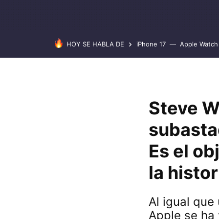
HOY SE HABLA DE
iPhone 17
Apple Watch 
Steve W
subasta
Es el ob
la histo
Al igual que
Apple se ha 