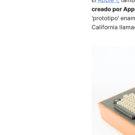
El
Apple 1
, tam
creado por App
'prototipo' enam
California llam