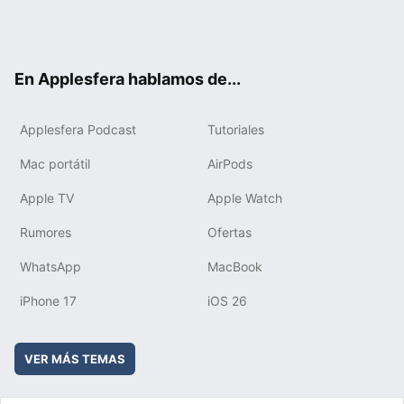
Twit
Fac
You
Inst
RSS
Flip
ter
ebo
tub
agr
boa
ok
e
am
rd
En Applesfera hablamos de...
Applesfera Podcast
Tutoriales
Mac portátil
AirPods
Apple TV
Apple Watch
Rumores
Ofertas
WhatsApp
MacBook
iPhone 17
iOS 26
VER MÁS TEMAS