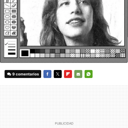
9 comentarios
FACEBOOK
TWITTER
FLIPBOARD
E-
WHATSAPP
MAIL