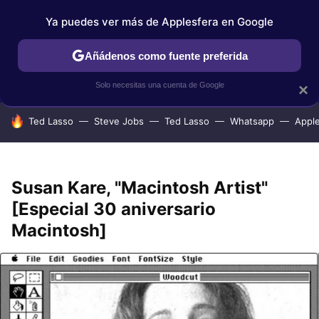
Ya puedes ver más de Applesfera en Google
IPHONE
TUTORIALES
APPLESFERA SELECCIÓN
IOS
Añádenos como fuente preferida
Solo necesitas una cuenta de Google
×
HOY SE HABLA DE
Ted Lasso
Steve Jobs
Ted Lasso
Whatsapp
Appl
Susan Kare, "Macintosh Artist"
[Especial 30 aniversario
Macintosh]