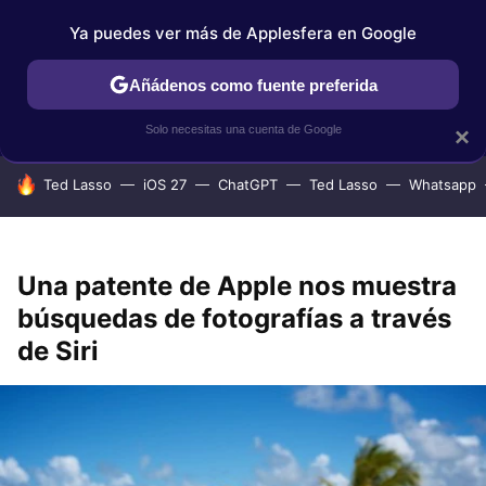
Ya puedes ver más de Applesfera en Google
IPHONE
TUTORIALES
APPLESFERA SELECCIÓN
IOS
Añádenos como fuente preferida
Solo necesitas una cuenta de Google
×
HOY SE HABLA DE
Ted Lasso
iOS 27
ChatGPT
Ted Lasso
Whatsapp
Una patente de Apple nos muestra
búsquedas de fotografías a través
de Siri