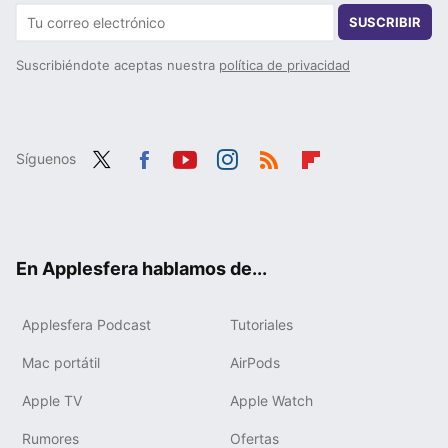
SUSCRIBIR
Suscribiéndote aceptas nuestra
política de privacidad
Síguenos
Twit
Fac
You
Inst
RSS
Flip
ter
ebo
tub
agr
boa
ok
e
am
rd
En Applesfera hablamos de...
Applesfera Podcast
Tutoriales
Mac portátil
AirPods
Apple TV
Apple Watch
Rumores
Ofertas