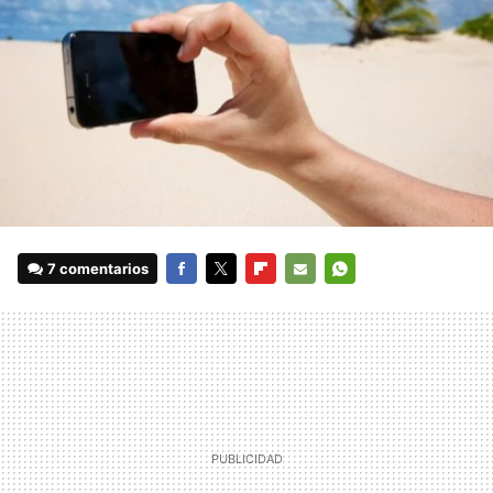
7 comentarios
FACEBOOK
TWITTER
FLIPBOARD
E-
WHATSAPP
MAIL