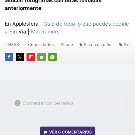
asociar fotografías con otras tomadas
anteriormente
.
En Applesfera |
Guia de todo lo que puedes pedirle
a Siri
Vía |
MacRumors
TEMAS
Curiosidades
iPhone
Siri en español
Siri
FACEBOOK
TWITTER
FLIPBOARD
E-
WHATSAPP
MAIL
Comentarios cerrados
VER
6 COMENTARIOS