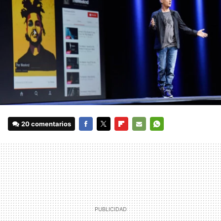
20 comentarios
FACEBOOK
TWITTER
FLIPBOARD
E-
WHATSAPP
MAIL