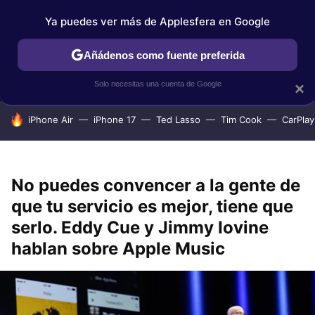
Ya puedes ver más de Applesfera en Google
IPHONE
TUTORIALES
APPLESFERA SELECCIÓN
IOS
Añádenos como fuente preferida
Solo necesitas una cuenta de Google
×
HOY SE HABLA DE
iPhone Air
iPhone 17
Ted Lasso
Tim Cook
CarPlay
No puedes convencer a la gente de
que tu servicio es mejor, tiene que
serlo. Eddy Cue y Jimmy Iovine
hablan sobre Apple Music