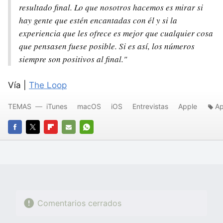
resultado final. Lo que nosotros hacemos es mirar si
hay gente que estén encantadas con él y si la
experiencia que les ofrece es mejor que cualquier cosa
que pensasen fuese posible. Si es así, los números
siempre son positivos al final."
Vía |
The Loop
TEMAS
iTunes
macOS
iOS
Entrevistas
Apple
Ap
FACEBOOK
TWITTER
FLIPBOARD
E-
WHATSAPP
MAIL
Comentarios cerrados