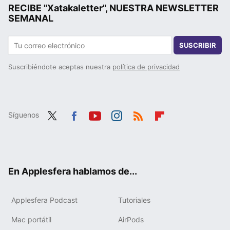
RECIBE "Xatakaletter", NUESTRA NEWSLETTER
SEMANAL
SUSCRIBIR
Suscribiéndote aceptas nuestra
política de privacidad
Síguenos
Twit
Fac
You
Inst
RSS
Flip
ter
ebo
tub
agr
boa
ok
e
am
rd
En Applesfera hablamos de...
Applesfera Podcast
Tutoriales
Mac portátil
AirPods