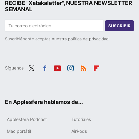
RECIBE "Xatakaletter", NUESTRA NEWSLETTER
SEMANAL
SUSCRIBIR
Suscribiéndote aceptas nuestra
política de privacidad
Síguenos
Twit
Fac
You
Inst
RSS
Flip
ter
ebo
tub
agr
boa
ok
e
am
rd
En Applesfera hablamos de...
Applesfera Podcast
Tutoriales
Mac portátil
AirPods