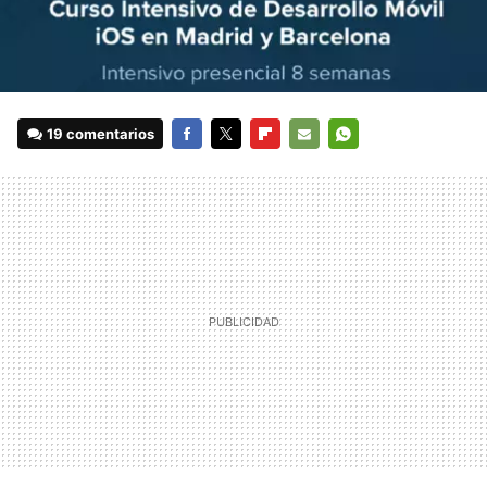
19 comentarios
FACEBOOK
TWITTER
FLIPBOARD
E-
WHATSAPP
MAIL