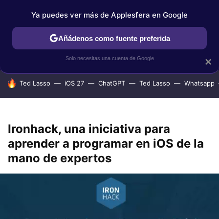
Ya puedes ver más de Applesfera en Google
IPHONE
TUTORIALES
APPLESFERA SELECCIÓN
IOS
Añádenos como fuente preferida
Solo necesitas una cuenta de Google
×
HOY SE HABLA DE
Ted Lasso
iOS 27
ChatGPT
Ted Lasso
Whatsapp
Ironhack, una iniciativa para
aprender a programar en iOS de la
mano de expertos