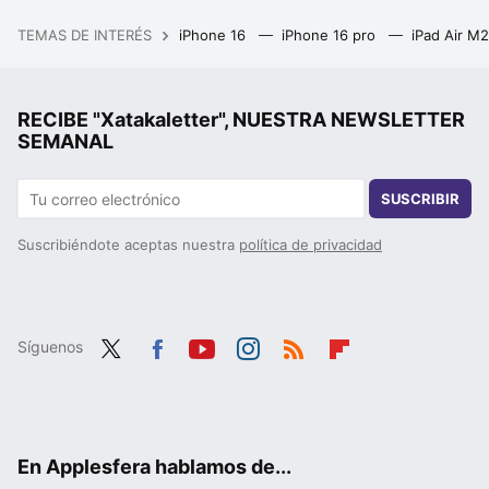
TEMAS DE INTERÉS
iPhone 16
iPhone 16 pro
iPad Air M
RECIBE "Xatakaletter", NUESTRA NEWSLETTER
SEMANAL
SUSCRIBIR
Suscribiéndote aceptas nuestra
política de privacidad
Síguenos
Twit
Fac
You
Inst
RSS
Flip
ter
ebo
tub
agr
boa
ok
e
am
rd
En Applesfera hablamos de...