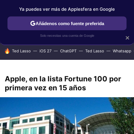
Ya puedes ver más de Applesfera en Google
IPHONE
TUTORIALES
APPLESFERA SELECCIÓN
IOS
Añádenos como fuente preferida
Solo necesitas una cuenta de Google
×
HOY SE HABLA DE
Ted Lasso
iOS 27
ChatGPT
Ted Lasso
Whatsapp
Apple, en la lista Fortune 100 por
primera vez en 15 años