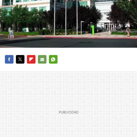
FACEBOOK
TWITTER
FLIPBOARD
E-
WHATSAPP
MAIL