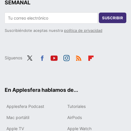
SEMANAL
SUSCRIBIR
Suscribiéndote aceptas nuestra
política de privacidad
Síguenos
Twit
Fac
You
Inst
RSS
Flip
ter
ebo
tub
agr
boa
ok
e
am
rd
En Applesfera hablamos de...
Applesfera Podcast
Tutoriales
Mac portátil
AirPods
Apple TV
Apple Watch