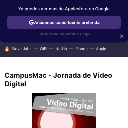
Ya puedes ver más de Applesfera en Google
IPHONE
TUTORIALES
APPLESFERA SELECCIÓN
IOS
Añádenos como fuente preferida
Solo necesitas una cuenta de Google
×
HOY SE HABLA DE
Steve Jobs
WiFi
Netflix
iPhone
Apple
CampusMac - Jornada de Video
Digital