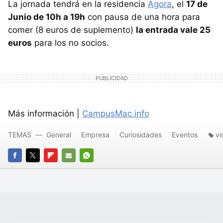
La jornada tendrá en la residencia
Àgora
, el
17 de
Junio de 10h a 19h
con pausa de una hora para
comer (8 euros de suplemento)
la entrada vale 25
euros
para los no socios.
Más información |
CampusMac.info
TEMAS
General
Empresa
Curiosidades
Eventos
vi
FACEBOOK
TWITTER
FLIPBOARD
E-
WHATSAPP
MAIL