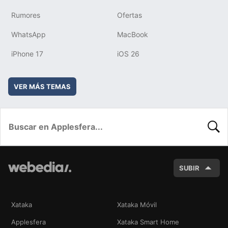
Rumores
Ofertas
WhatsApp
MacBook
iPhone 17
iOS 26
VER MÁS TEMAS
BUSC
SUBIR
Xataka
Xataka Móvil
Applesfera
Xataka Smart Home