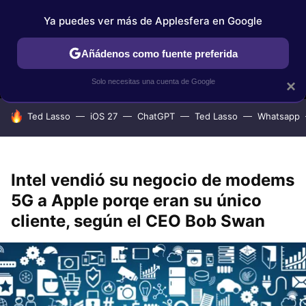
Ya puedes ver más de Applesfera en Google
MENÚ
NUEVO
Añádenos como fuente preferida
IPHONE
TUTORIALES
APPLESFERA SELECCIÓN
IOS
Solo necesitas una cuenta de Google
×
HOY SE HABLA DE
Ted Lasso
iOS 27
ChatGPT
Ted Lasso
Whatsapp
Intel vendió su negocio de modems
5G a Apple porqe eran su único
cliente, según el CEO Bob Swan