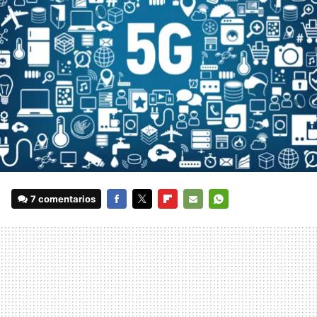
7 comentarios
FACEBOOK
TWITTER
FLIPBOARD
E-
WHATSAPP
MAIL