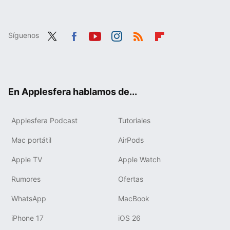
Síguenos
Twit
Fac
You
Inst
RSS
Flip
ter
ebo
tub
agr
boa
ok
e
am
rd
En Applesfera hablamos de...
Applesfera Podcast
Tutoriales
Mac portátil
AirPods
Apple TV
Apple Watch
Rumores
Ofertas
WhatsApp
MacBook
iPhone 17
iOS 26