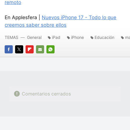
remoto
En Applesfera |
Nuevos iPhone 17 - Todo lo que
creemos saber sobre ellos
TEMAS
General
iPad
iPhone
Educación
ma
FACEBOOK
TWITTER
FLIPBOARD
E-
WHATSAPP
MAIL
Comentarios cerrados