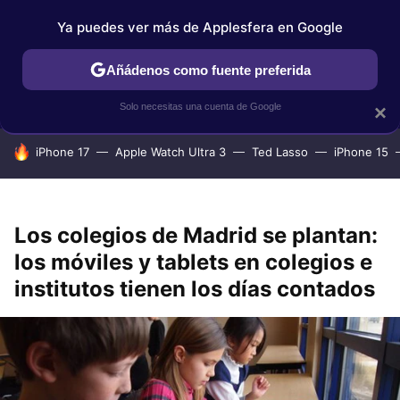
Ya puedes ver más de Applesfera en Google
IPHONE
TUTORIALES
APPLESFERA SELECCIÓN
IOS
Añádenos como fuente preferida
Solo necesitas una cuenta de Google
×
HOY SE HABLA DE
iPhone 17
Apple Watch Ultra 3
Ted Lasso
iPhone 15
Los colegios de Madrid se plantan:
los móviles y tablets en colegios e
institutos tienen los días contados