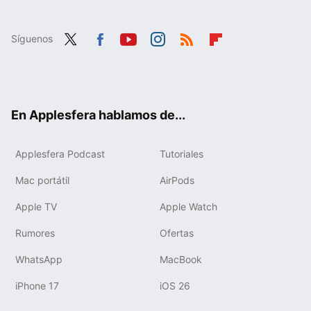
Síguenos
Twit
Fac
You
Inst
RSS
Flip
ter
ebo
tub
agr
boa
ok
e
am
rd
En Applesfera hablamos de...
Applesfera Podcast
Tutoriales
Mac portátil
AirPods
Apple TV
Apple Watch
Rumores
Ofertas
WhatsApp
MacBook
iPhone 17
iOS 26