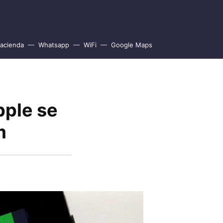
acienda
Whatsapp
WiFi
Google Maps
pple se
m