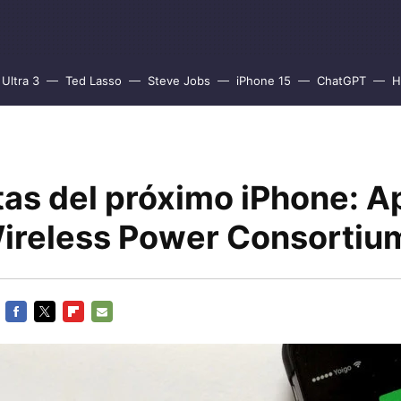
Ultra 3
Ted Lasso
Steve Jobs
iPhone 15
ChatGPT
H
tas del próximo iPhone: A
Wireless Power Consortiu
FACEBOOK
TWITTER
FLIPBOARD
E-
MAIL