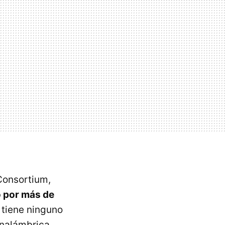
Consortium,
o por más de
 tiene ninguno
inalámbrica,