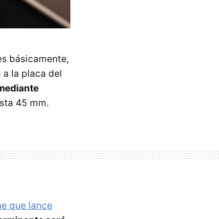
es básicamente,
 a la placa del
 mediante
asta 45 mm.
one que lance