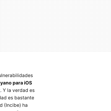
ulnerabilidades
royano para iOS
y
. Y la verdad es
dad es bastante
d (Incibe) ha