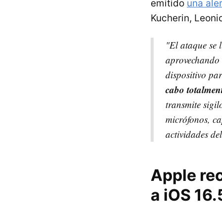
emitido
una aler
Kucherin, Leonid
"El ataque se 
aprovechando u
dispositivo pa
cabo totalment
transmite sigi
micrófonos, ca
actividades del
Apple re
a iOS 16.