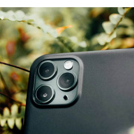
FACEBOOK
TWITTER
FLIPBOARD
E-
MAIL