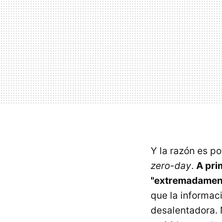
Y la razón es p
zero-day
.
A pri
"extremadament
que la informac
desalentadora. 