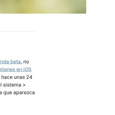
nda beta
, no
tienes en iOS
da hace unas 24
l sistema >
ra que aparezca