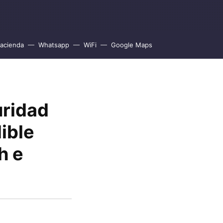
acienda
Whatsapp
WiFi
Google Maps
uridad
ible
h e