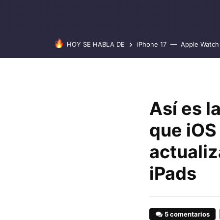
HOY SE HABLA DE
iPhone 17
Apple Watch 
Así es l
que iOS 
actualiz
iPads
5 comentarios