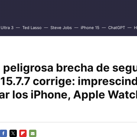
Ultra 3
Ted Lasso
Steve Jobs
iPhone 15
ChatGPT
H
a peligrosa brecha de seg
15.7.7 corrige: imprescind
ar los iPhone, Apple Watc