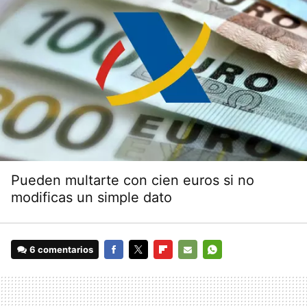
Pueden multarte con cien euros si no
modificas un simple dato
6 comentarios
FACEBOOK
TWITTER
FLIPBOARD
E-
WHATSAPP
MAIL