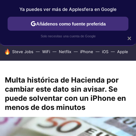
Ya puedes ver más de Applesfera en Google
IPHONE
TUTORIALES
APPLESFERA SELECCIÓN
IOS
Añádenos como fuente preferida
Solo necesitas una cuenta de Google
×
HOY SE HABLA DE
Steve Jobs
WiFi
Netflix
iPhone
iOS
Apple
Multa histórica de Hacienda por
cambiar este dato sin avisar. Se
puede solventar con un iPhone en
menos de dos minutos