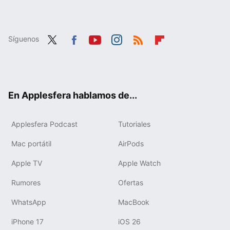
Síguenos
Twit
Fac
You
Inst
RSS
Flip
ter
ebo
tub
agr
boa
ok
e
am
rd
En Applesfera hablamos de...
Applesfera Podcast
Tutoriales
Mac portátil
AirPods
Apple TV
Apple Watch
Rumores
Ofertas
WhatsApp
MacBook
iPhone 17
iOS 26