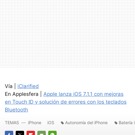
Vía |
iClarified
En Applesfera |
Apple lanza iOS 7.1.1 con mejoras
en Touch ID y solución de errores con los teclados
Bluetooth
TEMAS
iPhone
iOS
Autonomía del iPhone
Batería 