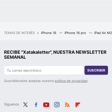
TEMAS DE INTERÉS
iPhone 16
iPhone 16 pro
iPad Air M
RECIBE "Xatakaletter", NUESTRA NEWSLETTER
SEMANAL
SUSCRIBIR
Suscribiéndote aceptas nuestra
política de privacidad
Síguenos
Twit
Fac
You
Inst
RSS
Flip