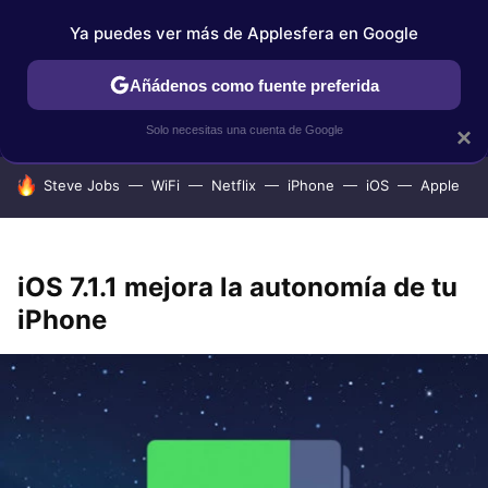
Ya puedes ver más de Applesfera en Google
IPHONE
TUTORIALES
APPLESFERA SELECCIÓN
IOS
Añádenos como fuente preferida
Solo necesitas una cuenta de Google
×
HOY SE HABLA DE
Steve Jobs
WiFi
Netflix
iPhone
iOS
Apple
iOS 7.1.1 mejora la autonomía de tu
iPhone