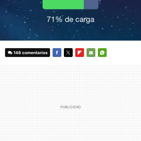
148 comentarios
FACEBOOK
TWITTER
FLIPBOARD
E-
WHATSAPP
MAIL