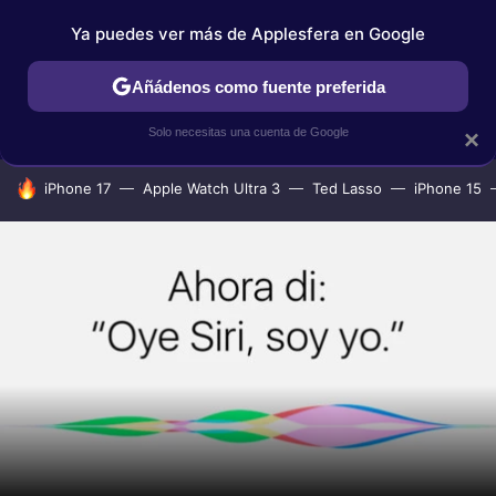
Ya puedes ver más de Applesfera en Google
IPHONE
TUTORIALES
APPLESFERA SELECCIÓN
IOS
Añádenos como fuente preferida
Solo necesitas una cuenta de Google
×
HOY SE HABLA DE
iPhone 17
Apple Watch Ultra 3
Ted Lasso
iPhone 15