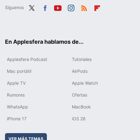
Síguenos
Twit
Fac
You
Inst
RSS
Flip
ter
ebo
tub
agr
boa
ok
e
am
rd
En Applesfera hablamos de...
Applesfera Podcast
Tutoriales
Mac portátil
AirPods
Apple TV
Apple Watch
Rumores
Ofertas
WhatsApp
MacBook
iPhone 17
iOS 26
VER MÁS TEMAS