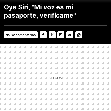
Oye Siri, "Mi voz es mi
pasaporte, verifícame"
82 comentarios
FACEBOOK
TWITTER
FLIPBOARD
E-
WHATSAPP
MAIL