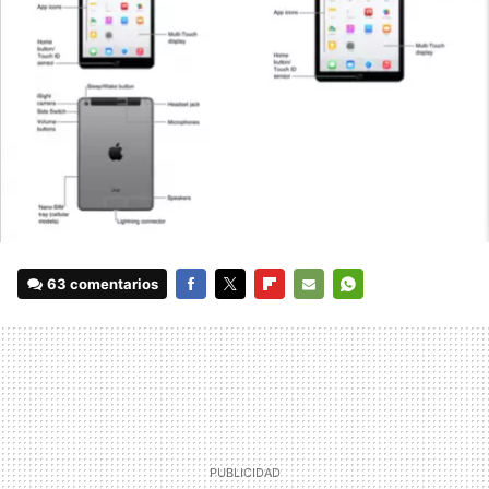
63 comentarios
FACEBOOK
TWITTER
FLIPBOARD
E-
WHATSAPP
MAIL