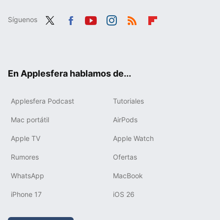
Síguenos
Twit
Fac
You
Inst
RSS
Flip
ter
ebo
tub
agr
boa
ok
e
am
rd
En Applesfera hablamos de...
Applesfera Podcast
Tutoriales
Mac portátil
AirPods
Apple TV
Apple Watch
Rumores
Ofertas
WhatsApp
MacBook
iPhone 17
iOS 26