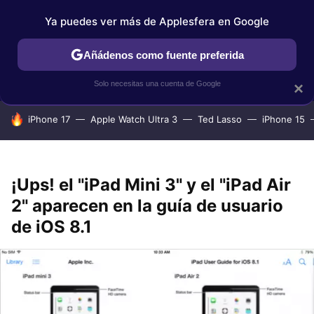
Ya puedes ver más de Applesfera en Google
IPHONE
TUTORIALES
APPLESFERA SELECCIÓN
IOS
Añádenos como fuente preferida
Solo necesitas una cuenta de Google
×
HOY SE HABLA DE
iPhone 17
Apple Watch Ultra 3
Ted Lasso
iPhone 15
¡Ups! el "iPad Mini 3" y el "iPad Air
2" aparecen en la guía de usuario
de iOS 8.1