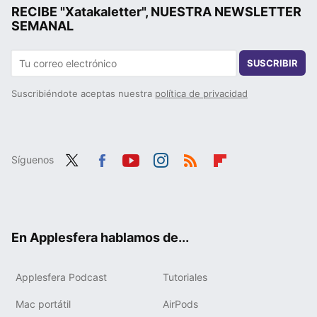
RECIBE "Xatakaletter", NUESTRA NEWSLETTER
SEMANAL
SUSCRIBIR
Suscribiéndote aceptas nuestra
política de privacidad
Síguenos
Twit
Fac
You
Inst
RSS
Flip
ter
ebo
tub
agr
boa
ok
e
am
rd
En Applesfera hablamos de...
Applesfera Podcast
Tutoriales
Mac portátil
AirPods