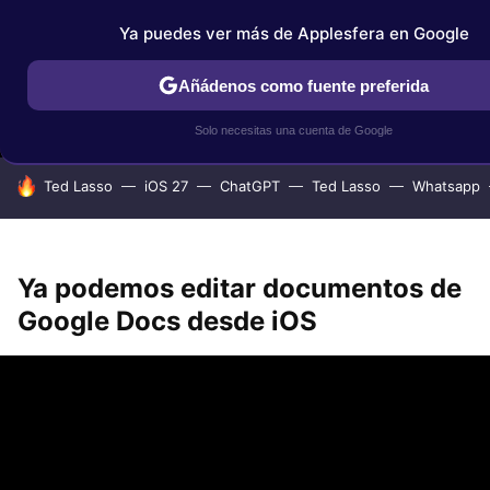
Ya puedes ver más de Applesfera en Google
MENÚ
NUEVO
Añádenos como fuente preferida
IPHONE
TUTORIALES
APPLESFERA SELECCIÓN
IOS
Solo necesitas una cuenta de Google
HOY SE HABLA DE
Ted Lasso
iOS 27
ChatGPT
Ted Lasso
Whatsapp
Ya podemos editar documentos de
Google Docs desde iOS