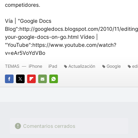
competidores.
Vía | "Google Docs
Blog":http://googledocs.blogspot.com/2010/11/editing
your-google-docs-on-go.html Vídeo |
"YouTube":https://www.youtube.com/watch?
v=eAr5VoYdVBo
TEMAS
iPhone
iPad
Actualización
Google
ed
FACEBOOK
TWITTER
FLIPBOARD
E-
WHATSAPP
MAIL
Comentarios cerrados