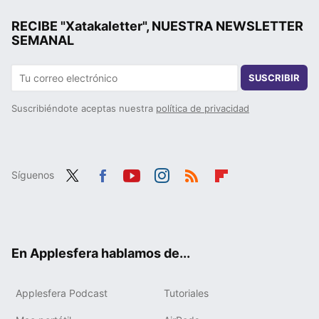
RECIBE "Xatakaletter", NUESTRA NEWSLETTER
SEMANAL
SUSCRIBIR
Suscribiéndote aceptas nuestra
política de privacidad
Síguenos
Twit
Fac
You
Inst
RSS
Flip
ter
ebo
tub
agr
boa
ok
e
am
rd
En Applesfera hablamos de...
Applesfera Podcast
Tutoriales