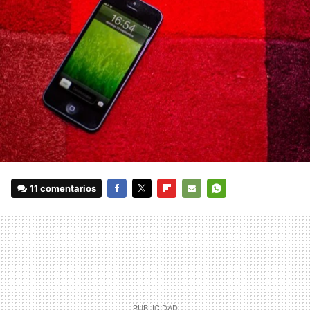
11 comentarios
FACEBOOK
TWITTER
FLIPBOARD
E-
WHATSAPP
MAIL