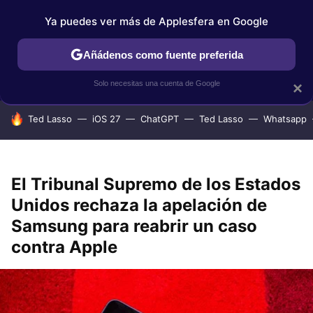
Ya puedes ver más de Applesfera en Google
IPHONE
TUTORIALES
APPLESFERA SELECCIÓN
IOS
Añádenos como fuente preferida
Solo necesitas una cuenta de Google
×
HOY SE HABLA DE
Ted Lasso
iOS 27
ChatGPT
Ted Lasso
Whatsapp
El Tribunal Supremo de los Estados
Unidos rechaza la apelación de
Samsung para reabrir un caso
contra Apple