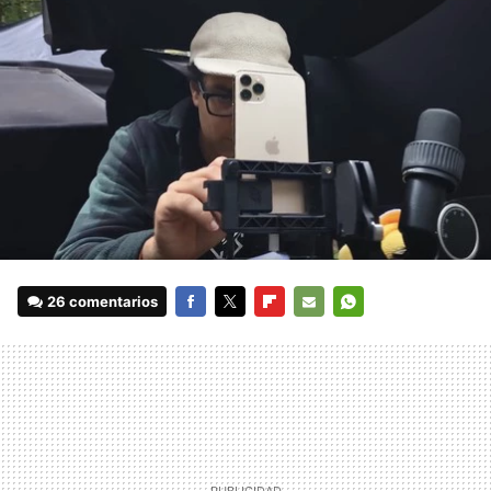
26 comentarios
FACEBOOK
TWITTER
FLIPBOARD
E-
WHATSAPP
MAIL