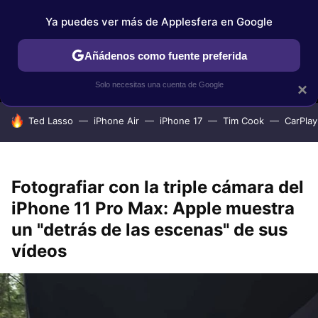
Ya puedes ver más de Applesfera en Google
MENÚ
NUEVO
Añádenos como fuente preferida
IPHONE
TUTORIALES
APPLESFERA SELECCIÓN
IOS
Solo necesitas una cuenta de Google
×
HOY SE HABLA DE
Ted Lasso
iPhone Air
iPhone 17
Tim Cook
CarPlay
Fotografiar con la triple cámara del
iPhone 11 Pro Max: Apple muestra
un "detrás de las escenas" de sus
vídeos