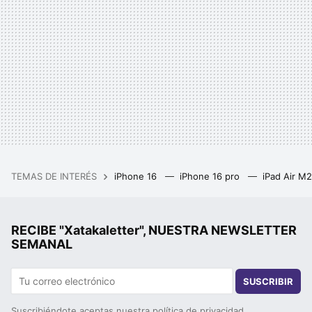
TEMAS DE INTERÉS
iPhone 16
iPhone 16 pro
iPad Air M
RECIBE "Xatakaletter", NUESTRA NEWSLETTER
SEMANAL
SUSCRIBIR
Suscribiéndote aceptas nuestra
política de privacidad