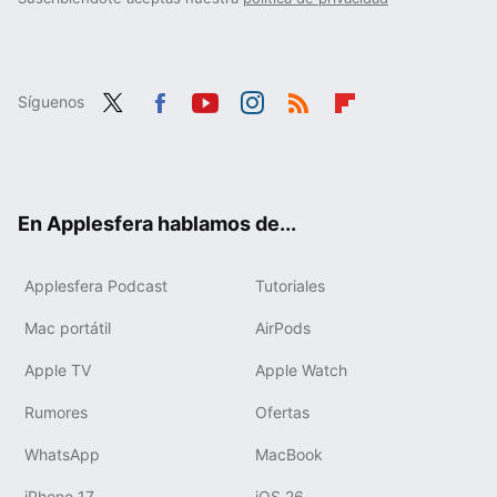
Síguenos
Twit
Fac
You
Inst
RSS
Flip
ter
ebo
tub
agr
boa
ok
e
am
rd
En Applesfera hablamos de...
Applesfera Podcast
Tutoriales
Mac portátil
AirPods
Apple TV
Apple Watch
Rumores
Ofertas
WhatsApp
MacBook
iPhone 17
iOS 26