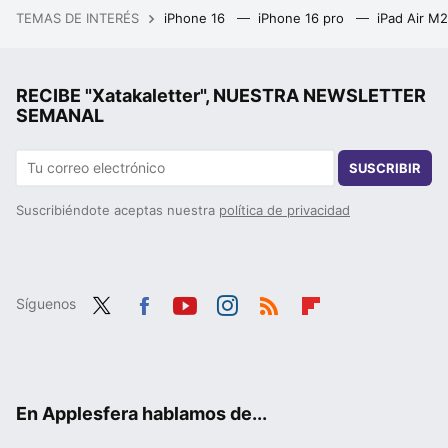
TEMAS DE INTERÉS
iPhone 16
iPhone 16 pro
iPad Air M
RECIBE "Xatakaletter", NUESTRA NEWSLETTER
SEMANAL
SUSCRIBIR
Suscribiéndote aceptas nuestra
política de privacidad
Síguenos
Twit
Fac
You
Inst
RSS
Flip
ter
ebo
tub
agr
boa
ok
e
am
rd
En Applesfera hablamos de...