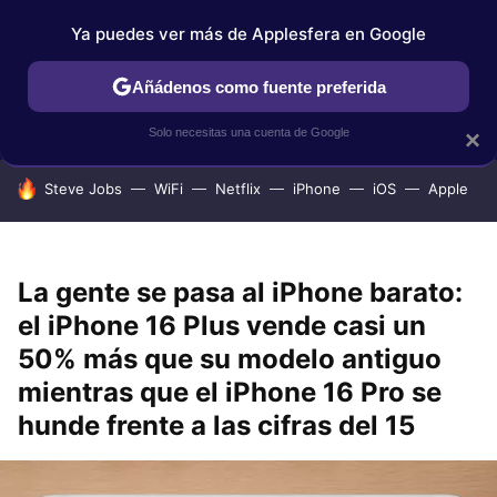
Ya puedes ver más de Applesfera en Google
IPHONE
TUTORIALES
APPLESFERA SELECCIÓN
IOS
Añádenos como fuente preferida
Solo necesitas una cuenta de Google
×
HOY SE HABLA DE
Steve Jobs
WiFi
Netflix
iPhone
iOS
Apple
La gente se pasa al iPhone barato:
el iPhone 16 Plus vende casi un
50% más que su modelo antiguo
mientras que el iPhone 16 Pro se
hunde frente a las cifras del 15