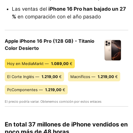
Las ventas del
iPhone 16 Pro han bajado un 27
%
en comparación con el año pasado
Apple iPhone 16 Pro (128 GB) - Titanio
Color Desierto
Hoy en MediaMarkt —
1.089,00
€
El Corte Inglés —
1.219,00
€
Macníficos —
1.219,00
€
PcComponentes —
1.219,00
€
El precio podría variar. Obtenemos comisión por estos enlaces
En total 37 millones de iPhone vendidos en
poco más de 48 horas