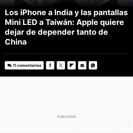
Los iPhone a India y las pantallas
Mini LED a Taiwán: Apple quiere
dejar de depender tanto de
China
11 comentarios
FACEBOOK
TWITTER
FLIPBOARD
E-
WHATSAPP
MAIL