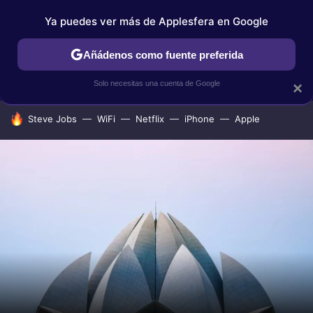
Ya puedes ver más de Applesfera en Google
IPHONE
TUTORIALES
APPLESFERA SELECCIÓN
IOS
Añádenos como fuente preferida
Solo necesitas una cuenta de Google
×
HOY SE HABLA DE
Steve Jobs
WiFi
Netflix
iPhone
Apple