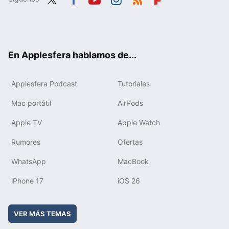
Twit
Fac
You
Inst
RSS
Flip
ter
ebo
tub
agr
boa
ok
e
am
rd
En Applesfera hablamos de...
Applesfera Podcast
Tutoriales
Mac portátil
AirPods
Apple TV
Apple Watch
Rumores
Ofertas
WhatsApp
MacBook
iPhone 17
iOS 26
VER MÁS TEMAS