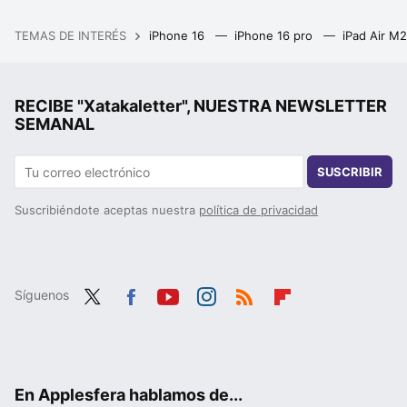
TEMAS DE INTERÉS
iPhone 16
iPhone 16 pro
iPad Air M
RECIBE "Xatakaletter", NUESTRA NEWSLETTER
SEMANAL
SUSCRIBIR
Suscribiéndote aceptas nuestra
política de privacidad
Síguenos
Twit
Fac
You
Inst
RSS
Flip
ter
ebo
tub
agr
boa
ok
e
am
rd
En Applesfera hablamos de...