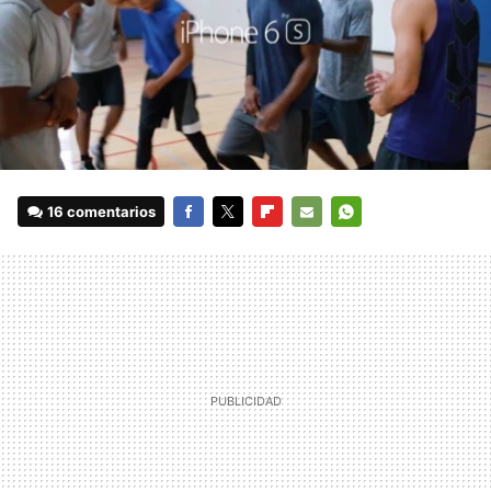
16 comentarios
FACEBOOK
TWITTER
FLIPBOARD
E-
WHATSAPP
MAIL