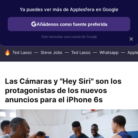
Ya puedes ver más de Applesfera en Google
IPHONE
TUTORIALES
APPLESFERA SELECCIÓN
IOS
Añádenos como fuente preferida
Solo necesitas una cuenta de Google
×
HOY SE HABLA DE
Ted Lasso
Steve Jobs
Ted Lasso
Whatsapp
Appl
Las Cámaras y "Hey Siri" son los
protagonistas de los nuevos
anuncios para el iPhone 6s