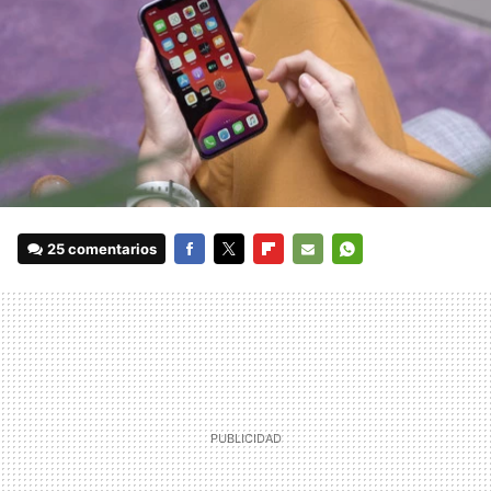
25 comentarios
FACEBOOK
TWITTER
FLIPBOARD
E-
WHATSAPP
MAIL