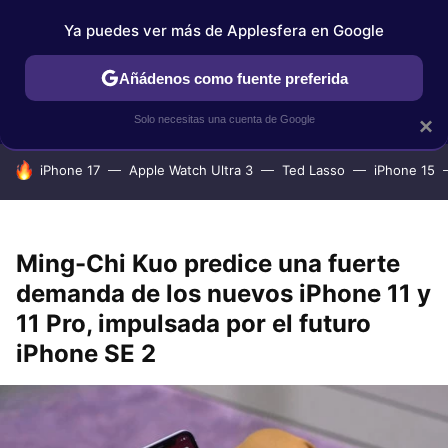
Ya puedes ver más de Applesfera en Google
IPHONE
TUTORIALES
APPLESFERA SELECCIÓN
IOS
Añádenos como fuente preferida
Solo necesitas una cuenta de Google
×
HOY SE HABLA DE
iPhone 17
Apple Watch Ultra 3
Ted Lasso
iPhone 15
Ming-Chi Kuo predice una fuerte
demanda de los nuevos iPhone 11 y
11 Pro, impulsada por el futuro
iPhone SE 2