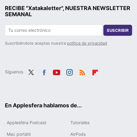
RECIBE "Xatakaletter", NUESTRA NEWSLETTER
SEMANAL
SUSCRIBIR
Suscribiéndote aceptas nuestra
política de privacidad
Síguenos
Twit
Fac
You
Inst
RSS
Flip
ter
ebo
tub
agr
boa
ok
e
am
rd
En Applesfera hablamos de...
Applesfera Podcast
Tutoriales
Mac portátil
AirPods