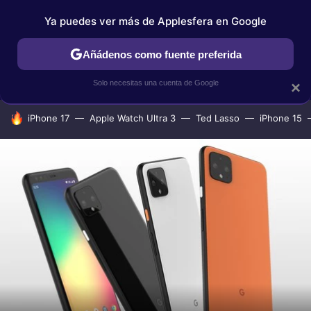
Ya puedes ver más de Applesfera en Google
IPHONE
TUTORIALES
APPLESFERA SELECCIÓN
IOS
Añádenos como fuente preferida
Solo necesitas una cuenta de Google
×
HOY SE HABLA DE
iPhone 17
Apple Watch Ultra 3
Ted Lasso
iPhone 15