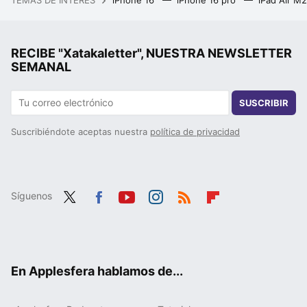
RECIBE "Xatakaletter", NUESTRA NEWSLETTER
SEMANAL
SUSCRIBIR
Suscribiéndote aceptas nuestra
política de privacidad
Síguenos
Twit
Fac
You
Inst
RSS
Flip
ter
ebo
tub
agr
boa
ok
e
am
rd
En Applesfera hablamos de...