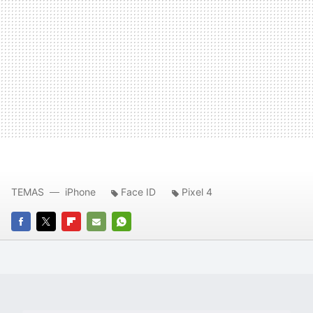
TEMAS
iPhone
Face ID
Pixel 4
FACEBOOK
TWITTER
FLIPBOARD
E-
WHATSAPP
MAIL