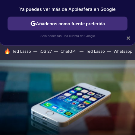
Ya puedes ver más de Applesfera en Google
IPHONE
TUTORIALES
APPLESFERA SELECCIÓN
IOS
Añádenos como fuente preferida
Solo necesitas una cuenta de Google
×
HOY SE HABLA DE
Ted Lasso
iOS 27
ChatGPT
Ted Lasso
Whatsapp