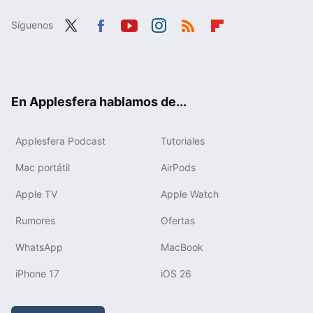
Síguenos
Twit
Fac
You
Inst
RSS
Flip
ter
ebo
tub
agr
boa
ok
e
am
rd
En Applesfera hablamos de...
Applesfera Podcast
Tutoriales
Mac portátil
AirPods
Apple TV
Apple Watch
Rumores
Ofertas
WhatsApp
MacBook
iPhone 17
iOS 26